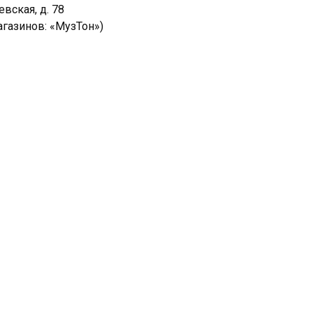
евская, д. 78
агазинов: «МузТон»)