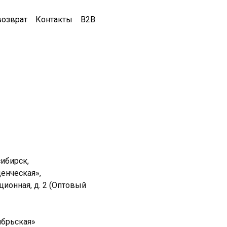
возврат
Контакты
B2B
сибирск,
денческая»,
нционная, д. 2 (Оптовый
ябрьская»